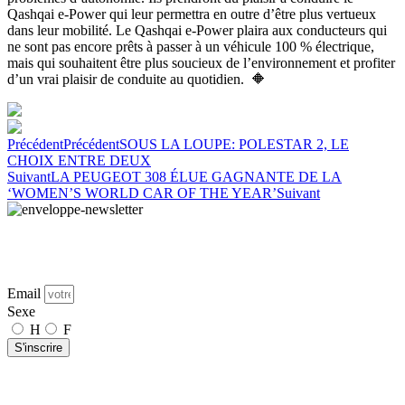
Qashqai e-Power qui leur permettra en outre d’être plus vertueux
dans leur mobilité. Le Qashqai e-Power plaira aux conducteurs qui
ne sont pas encore prêts à passer à un véhicule 100 % électrique,
mais qui souhaitent être plus soucieux de l’environnement et profiter
d’un vrai plaisir de conduite au quotidien. 🔶
Précédent
Précédent
SOUS LA LOUPE: POLESTAR 2, LE
CHOIX ENTRE DEUX
Suivant
LA PEUGEOT 308 ÉLUE GAGNANTE DE LA
‘WOMEN’S WORLD CAR OF THE YEAR’
Suivant
Pour avoir toujours une longueur d’avance, demandez la Newsletter de Campus avec
toutes les pépites de l’actualité, dans tous les domaines trendy. Abonnez-vous!
Email
Sexe
H
F
S'inscrire
L’inscription à notre Newsletter est gratuite et ne vous engage à rien.
Campus.be
n’est pas un site commercial et aucun produit ne vous