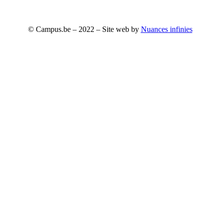
sera proposé à la vente. Vous pourrez vous désabonner à tout
moment.
© Campus.be – 2022 – Site web by
Nuances infinies