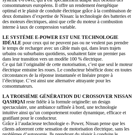
consommateurs européens. Il offre un rendement énergétique
optimal et le plaisir de conduite électrique grâce à la combinaison de
deux domaines d’expertise de Nissan: la technologie des batteries et
des moteurs électriques, ainsi que celle du moteur à combustion
interne à taux de compression variable.
LE SYSTÈME E-POWER EST UNE TECHNOLOGIE
IDÉALE
pour ceux qui ne peuvent pas ou ne veulent pas prendre
le temps de recharger avec un câble mais qui, dans leurs trajets
urbains ou suburbains quotidiens, souhaitent faire un premier pas
dans leur transition vers un modèle 100 % électrique.
Ce qui fait l’originalité de cette motorisation, c’est que seul le moteur
électrique entraine les roues. Le conducteur bénéficie donc en toutes
circonstances de la réponse instantanée et linéaire propre à
l’électrique. C’est ainsi une alternative attrayante pour les
consommateurs.
LA TROISIÈME GÉNÉRATION DU CROSSOVER NISSAN
QASHQAI
reste fidèle à la formule originelle: un design
spectaculaire, une ambiance raffinée à bord, une technologie
intuitive ainsi qu’un comportement routier dynamique, efficace et
gratifiant pour le conducteur.
Grâce à l’audacieuse technologie e- Power, Nissan pense que les
clients adoreront cette sensation de motorisation électrique, sans les
problèmes d’autonomie. Ils prendront du plaisir à conduire le