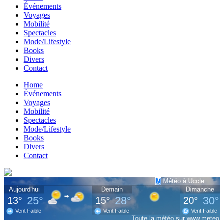
Événements
Voyages
Mobilité
Spectacles
Mode/Lifestyle
Books
Divers
Contact
Home
Événements
Voyages
Mobilité
Spectacles
Mode/Lifestyle
Books
Divers
Contact