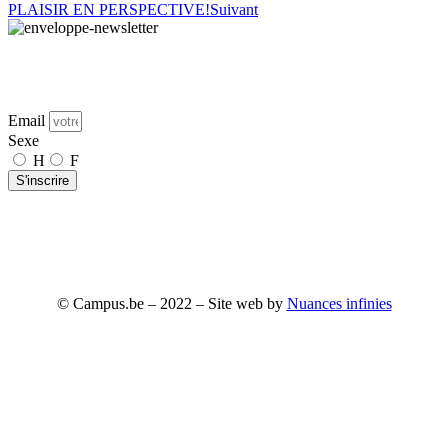
PLAISIR EN PERSPECTIVE!
Suivant
Pour avoir toujours une longueur d’avance, demandez la Newsletter de Campus avec
toutes les pépites de l’actualité, dans tous les domaines trendy. Abonnez-vous!
Email
Sexe
H
F
S'inscrire
L’inscription à notre Newsletter est gratuite et ne vous engage à rien.
Campus.be
n’est pas un site commercial et aucun produit ne vous
sera proposé à la vente. Vous pourrez vous désabonner à tout
moment.
© Campus.be – 2022 – Site web by
Nuances infinies