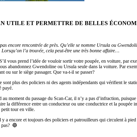
EN UTILE ET PERMETTRE DE BELLES ÉCONO
pas encore rencontrée de près. Qu’elle se nomme Ursula ou Gwendoline,
e. Lorsqu’on l’a trouvée, cela peut-être une très bonne affaire…
S’il vous prend l’idée de vouloir sortir votre poupée, en voiture, par ex
i vous abandonnez Gwendoline ou Ursula seule dans la voiture. Par exem
nt ou sur le siège passager. Que va-t-il se passer?
 sont plus des policiers ni des agents indépendants qui vérifient le sta
é payé.
rd au moment du passage du Scan-Car, il n’y a pas d’infraction, puisque 
 faire la différence entre un conducteur ou une conductrice et la poupée 
petit tour en ville.
l y a encore et toujours des policiers et patrouilleurs qui circulent à pi
u pas? 🔵