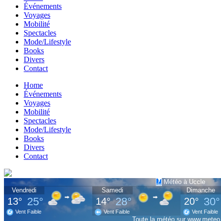
Événements
Voyages
Mobilité
Spectacles
Mode/Lifestyle
Books
Divers
Contact
Home
Événements
Voyages
Mobilité
Spectacles
Mode/Lifestyle
Books
Divers
Contact