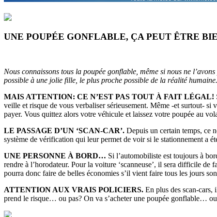
UNE POUPÉE GONFLABLE, ÇA PEUT ÊTRE BI
Nous connaissons tous la poupée gonflable, même si nous ne l’avons 
possible à une jolie fille, le plus proche possible de la réalité humain
MAIS ATTENTION: CE N’EST PAS TOUT À FAIT LÉGAL!
veille et risque de vous verbaliser sérieusement. Même -et surtout- s
payer. Vous quittez alors votre véhicule et laissez votre poupée au vola
LE PASSAGE D’UN ‘SCAN-CAR’.
Depuis un certain temps, ce ne
système de vérification qui leur permet de voir si le stationnement a ét
UNE PERSONNE À BORD…
Si l’automobiliste est toujours à bo
rendre à l’horodateur. Pour la voiture ‘scanneuse’, il sera difficile de
pourra donc faire de belles économies s’il vient faire tous les jours son 
ATTENTION AUX VRAIS POLICIERS.
En plus des scan-cars, i
prend le risque… ou pas? On va s’acheter une poupée gonflable… o